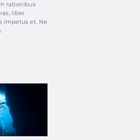
m rationibus
as, liber
e impetus et. Ne
.