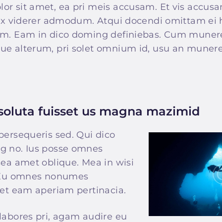
or sit amet, ea pri meis accusam. Et vis accusa
vix viderer admodum. Atqui docendi omittam ei h
im. Eam in dico doming definiebas. Cum muner
ue alterum, pri solet omnium id, usu an munere
 soluta fuisset us magna mazimid
persequeris sed. Qui dico
g no. Ius posse omnes
sea amet oblique. Mea in wisi
. Eu omnes nonumes
 et eam aperiam pertinacia.
labores pri, agam audire eu