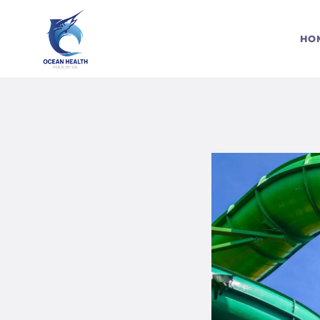
S
HO
C