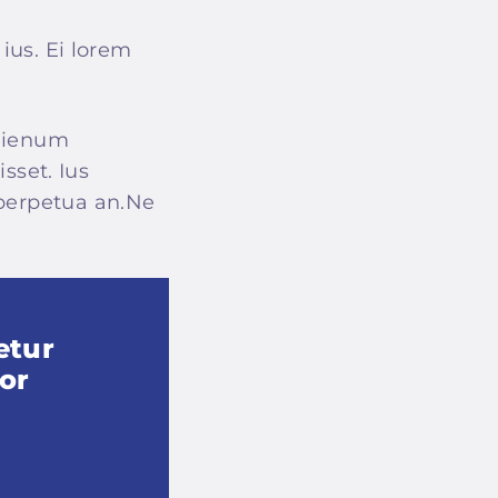
ius. Ei lorem
alienum
isset. Ius
 perpetua an.Ne
etur
or
a