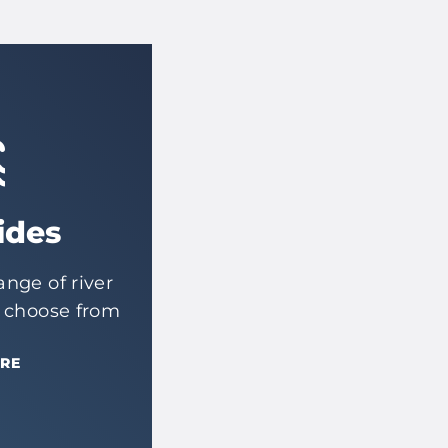
ides
nge of river
o choose from
RE