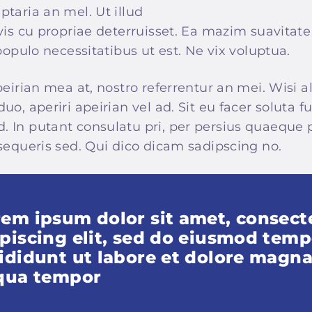
taria an mel. Ut illud
vis cu propriae deterruisset. Ea mazim suavitate 
 populo necessitatibus ut est. Ne vix voluptua.
peirian mea at, nostro referrentur an mei. Wisi 
o, aperiri apeirian vel ad. Sit eu facer soluta fu
 In putant consulatu pri, per persius quaeque
sequeris sed. Qui dico dicam sadipscing no.
em ipsum dolor sit amet, consect
piscing elit, sed do eiusmod temp
ididunt ut labore et dolore magn
iqua tempor