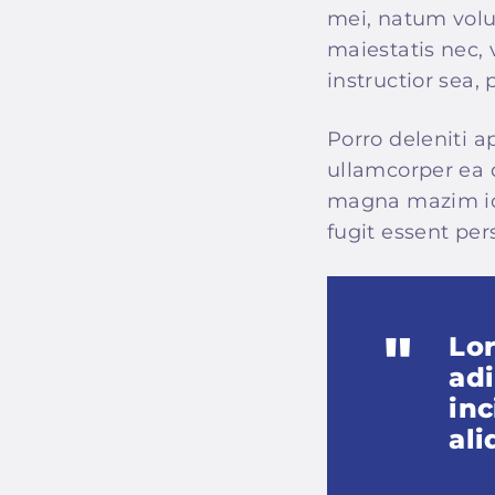
mei, natum volup
maiestatis nec, 
instructior sea,
Porro deleniti a
ullamcorper ea du
magna mazim id.
fugit essent per
Lor
adi
inc
al