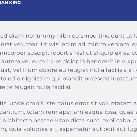
AN KING
, sed diam nonummy nibh euismod tincidunt ut l
rat volutpat. Ut wisi enim ad minim veniam, q
lamcorper suscipit lobortis nisl ut aliquip ex e
autem vel eum iriure dolor in hendrerit in vulpu
t, vel illum dolore eu feugiat nulla facilisis at 
o odio dignissim qui blandit praesent luptatum 
 te feugait nulla facilisi.
tis, unde omnis iste natus error sit voluptatem
antium, totam rem aperiam eaque ipsa, quae ab
si architecto beatae vitae dicta sunt, explicabo
, quia voluptas sit, aspernatur aut odit aut fug