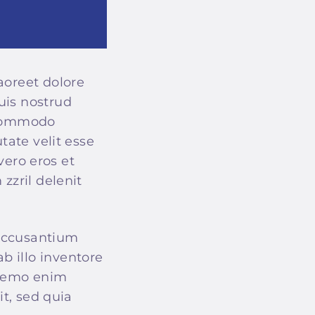
aoreet dolore
uis nostrud
a commodo
tate velit esse
vero eros et
zzril delenit
 accusantium
 illo inventore
. nemo enim
it, sed quia