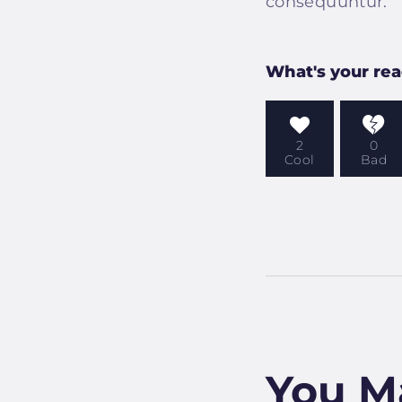
consequuntur.
What's your rea
2
0
Cool
Bad
You M