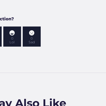
ction?
0
0
Lol
Sad
ay Also Like