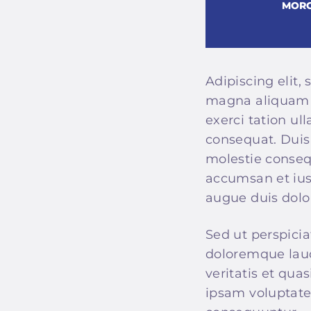
MORG
Adipiscing elit
magna aliquam e
exerci tation ul
consequat. Duis 
molestie consequa
accumsan et iust
augue duis dolore
Sed ut perspicia
doloremque laud
veritatis et qua
ipsam voluptatem