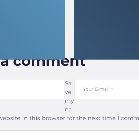
 a comment
Sa
ve
my
na
website in this browser for the next time I comm