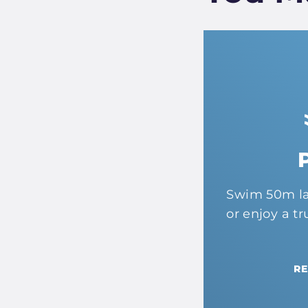
Swim 50m la
or enjoy a tr
R