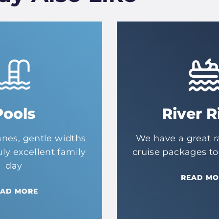
Pools
River R
nes, gentle widths
We have a great ra
uly excellent family
cruise packages t
day
READ MO
EAD MORE